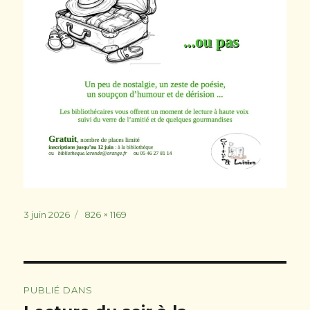
Publié
Taille
3 juin 2026
826 × 1169
le
réelle
Navigation
PUBLIÉ DANS
de