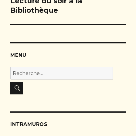
Lecture du soir à la
Bibliothèque
l’article
MENU
Recherche
pour :
RECHERCHE
INTRAMUROS